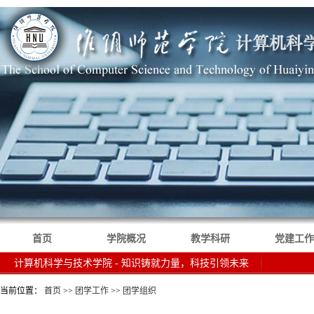
首页
学院概况
教学科研
党建工作
计算机科学与技术学院 - 知识铸就力量，科技引领未来
当前位置：
首页
>>
团学工作
>>
团学组织