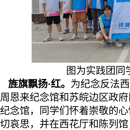
图为实践团同
旌旗飘扬·红。
为纪念反法西
周恩来纪念馆和苏皖边区政府
纪念馆，同学们怀着崇敬的心
切哀思，并在西花厅和陈列馆