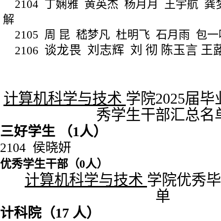
2104
丁娴雅
黄英杰
杨月月
王宇航
龚
解
2105
周
昆
嵇梦凡
杜明飞
石月雨
包一
谈龙畏
刘志辉
刘
彻
陈玉言
王
2106
计算机科学与技术
学院
2025
届毕
秀学生干部汇总名
三好学生 （
1
人）
2104
侯晓妍
优秀学生干部（
0
人）
计算机
科学与技术
学院优秀毕
单
计科院（
17
人）