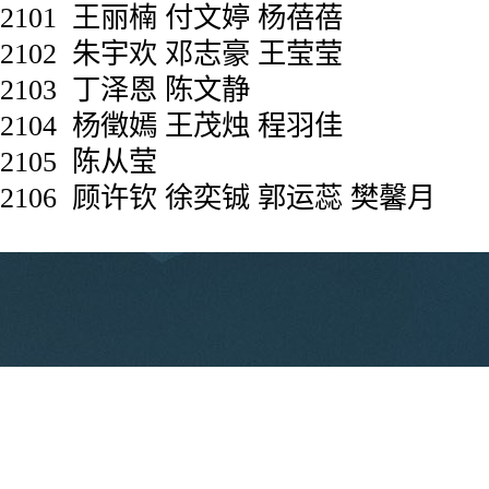
2101
王丽楠
付文婷
杨蓓蓓
2102
朱宇欢
邓志豪
王莹莹
2103
丁泽恩
陈文静
2104
杨徵嫣
王茂烛
程羽佳
2105
陈从莹
2106
顾许钦
徐奕铖
郭运蕊
樊馨月