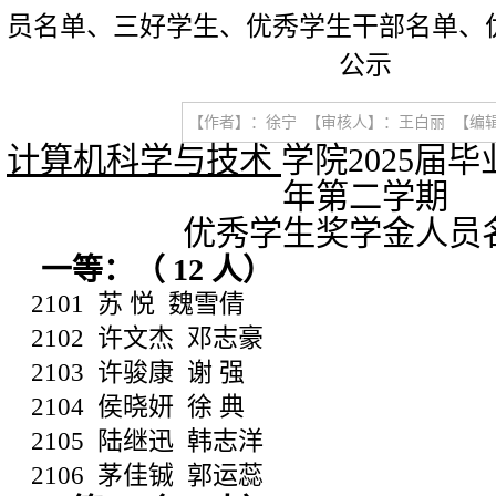
员名单、三好学生、优秀学生干部名单、
公示
【作者】：徐宁 【审核人】：王白丽 【编辑】朱静文 
计算机科学与技术
学院
2025
届毕
年第二学期
优秀学生奖学金人员
一等：（
12
人）
2101
苏
悦
魏雪倩
2102
许文杰
邓志豪
2103
许骏康
谢
强
2104
侯晓妍
徐
典
2105
陆继迅
韩志洋
2106
茅佳铖
郭运蕊