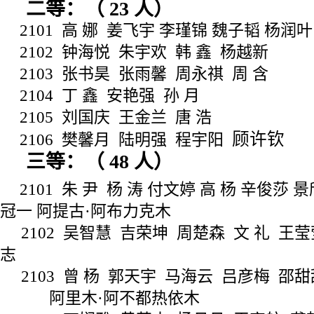
二等：（
23
人）
2101
高
娜
姜飞宇
李瑾锦
魏子韬
杨润叶
2102
钟海悦
朱宇欢
韩
鑫
杨越新
2103
张书昊
张雨馨
周永祺
周
含
2104
丁
鑫
安艳强
孙
月
2105
刘国庆
王金兰
唐
浩
顾许钦
2106
樊馨月
陆明强
程宇阳
三等：（
48
人）
2101
朱
尹
杨
涛
付文婷
高
杨
辛俊莎
景
冠一
阿提古·阿布力克木
2102
吴智慧
吉荣坤
周楚森
文
礼
王莹
志
2103
曾
杨
郭天宇
马海云
吕彦梅
邵甜
阿里木·阿不都热依木